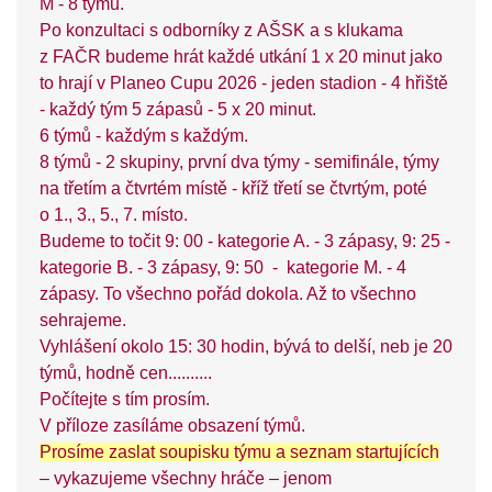
M - 8 týmů.
Po konzultaci s odborníky z AŠSK a s klukama
z FAČR budeme hrát každé utkání 1 x 20 minut jako
to hrají v Planeo Cupu 2026 - jeden stadion - 4 hřiště
- každý tým 5 zápasů - 5 x 20 minut.
6 týmů - každým s každým.
8 týmů - 2 skupiny, první dva týmy - semifinále, týmy
na třetím a čtvrtém místě - kříž třetí se čtvrtým, poté
o 1., 3., 5., 7. místo.
Budeme to točit 9: 00 - kategorie A. - 3 zápasy, 9: 25 -
kategorie B. - 3 zápasy, 9: 50 - kategorie M. - 4
zápasy. To všechno pořád dokola. Až to všechno
sehrajeme.
Vyhlášení okolo 15: 30 hodin, bývá to delší, neb je 20
týmů, hodně cen..........
Počítejte s tím prosím.
V příloze zasíláme obsazení týmů.
Prosíme zaslat soupisku týmu a seznam startujících
– vykazujeme všechny hráče – jenom