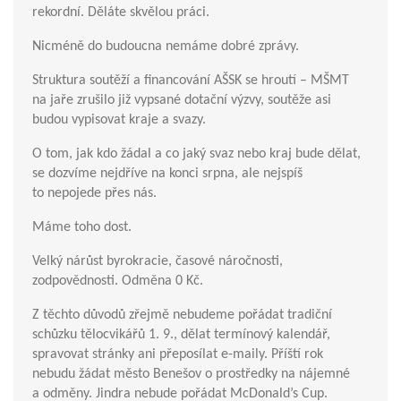
rekordní. Děláte skvělou práci.
Nicméně do budoucna nemáme dobré zprávy.
Struktura soutěží a financování AŠSK se hroutí – MŠMT
na jaře zrušilo již vypsané dotační výzvy, soutěže asi
budou vypisovat kraje a svazy.
O tom, jak kdo žádal a co jaký svaz nebo kraj bude dělat,
se dozvíme nejdříve na konci srpna, ale nejspíš
to nepojede přes nás.
Máme toho dost.
Velký nárůst byrokracie, časové náročnosti,
zodpovědnosti. Odměna 0 Kč.
Z těchto důvodů zřejmě nebudeme pořádat tradiční
schůzku tělocvikářů 1. 9., dělat termínový kalendář,
spravovat stránky ani přeposílat e-maily. Příští rok
nebudu žádat město Benešov o prostředky na nájemné
a odměny. Jindra nebude pořádat McDonald’s Cup.