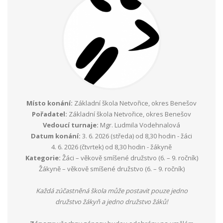
Místo konání:
Základní škola Netvořice, okres Benešov
Pořadatel:
Základní škola Netvořice, okres Benešov
Vedoucí turnaje:
Mgr. Ludmila Vodehnalová
Datum konání:
3. 6. 2026 (středa) od 8,30 hodin - žáci
4. 6. 2026 (čtvrtek) od 8,30 hodin - žákyně
Kategorie:
Žáci – věkově smíšené družstvo (6. – 9. ročník)
Žákyně – věkově smíšené družstvo (6. – 9. ročník)
Každá zúčastněná škola může postavit pouze jedno
družstvo žákyň a jedno družstvo žáků!