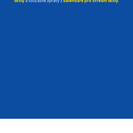
školy
a současně zprávy z
kalendáře pro střední školy
.