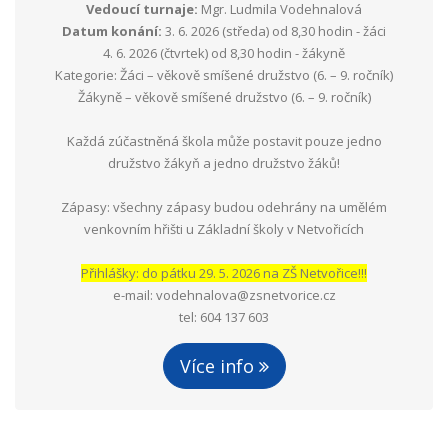
Vedoucí turnaje:
Mgr. Ludmila Vodehnalová
Datum konání:
3. 6. 2026 (středa) od 8,30 hodin - žáci
4. 6. 2026 (čtvrtek) od 8,30 hodin - žákyně
Kategorie: Žáci – věkově smíšené družstvo (6. – 9. ročník)
Žákyně – věkově smíšené družstvo (6. – 9. ročník)
Každá zúčastněná škola může postavit pouze jedno
družstvo žákyň a jedno družstvo žáků!
Zápasy: všechny zápasy budou odehrány na umělém
venkovním hřišti u Základní školy v Netvořicích
Přihlášky: do pátku 29. 5. 2026 na ZŠ Netvořice!!!
e-mail: vodehnalova@zsnetvorice.cz
tel: 604 137 603
Více info