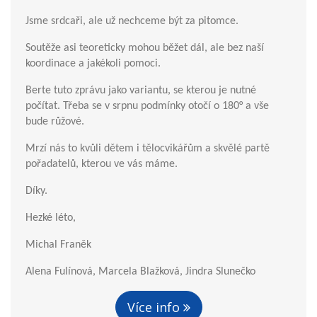
Jsme srdcaři, ale už nechceme být za pitomce.
Soutěže asi teoreticky mohou běžet dál, ale bez naší
koordinace a jakékoli pomoci.
Berte tuto zprávu jako variantu, se kterou je nutné
počítat. Třeba se v srpnu podmínky otočí o 180° a vše
bude růžové.
Mrzí nás to kvůli dětem i tělocvikářům a skvělé partě
pořadatelů, kterou ve vás máme.
Díky.
Hezké léto,
Michal Franěk
Alena Fulínová, Marcela Blažková, Jindra Slunečko
Více info