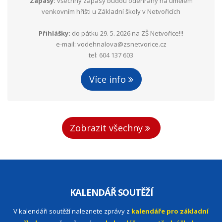
Zápasy:
všechny zápasy budou odehrány na umělém
venkovním hřišti u Základní školy v Netvořicích
Přihlášky:
do pátku 29. 5. 2026 na ZŠ Netvořice!!!
e-mail: vodehnalova@zsnetvorice.cz
tel: 604 137 603
Více info
Zobrazit všechny
KALENDÁŘ SOUTĚŽÍ
V kalendáři soutěží naleznete zprávy z
kalendáře pro základní