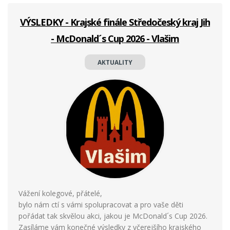
VÝSLEDKY - Krajské finále Středočeský kraj Jih
- McDonald´s Cup 2026 - Vlašim
AKTUALITY
Vážení kolegové, přátelé,
bylo nám ctí s vámi spolupracovat a pro vaše děti
pořádat tak skvělou akci, jakou je McDonald´s Cup 2026.
Zasíláme vám konečné výsledky z včerejšího krajského