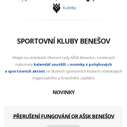
Kuželky
SPORTOVNÍ KLUBY BENEŠOV
Vítejte na stránkách Okresní rady AŠSK Benešov, na kterých
naleznete
kalendář soutěží
a
novinky z pohybových
a sportovních aktivit
ve školních sportovních klubech včetně jejich
organizačního a finančního zajištění.
NOVINKY
PŘERUŠENÍ FUNGOVÁNÍ OR AŠSK BENEŠOV