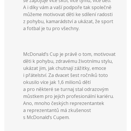
se zapojuje více škol, více týmů, více dětí.
A i díky vám a vaší podpoře tak společně
můžeme motivovat děti ke sdílení radosti
z pohybu, kamarádství a ukázat, že sport
a fotbal je tu pro všechny.
McDonald’s Cup je právě o tom, motivovat
děti k pohybu, zdravému životnímu stylu,
ukázat jim, jak chutnají zážitky, emoce
i přátelství. Za dvacet šest ročníků toto
okusilo více jak 1,6 milionů dětí
a pro některé se turnaj stal odrazovým
můstkem pro jejich profesionální kariéru.
Ano, mnoho českých reprezentantek
a reprezentantů má zkušenost
s McDonald’s Cupem.