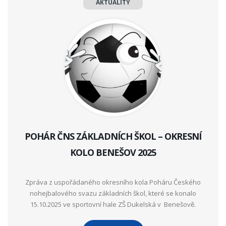
AKTUALITY
POHÁR ČNS ZÁKLADNÍCH ŠKOL – OKRESNÍ
KOLO BENEŠOV 2025
Zpráva z uspořádaného okresního kola Poháru Českého
nohejbalového svazu základních škol, které se konalo
15.10.2025 ve sportovní hale ZŠ Dukelská v Benešově.