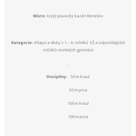
Místo:
krytý plavecký bazén Benešov
Kategorie:
chlapci a dívky z 1.– 4. ročníků SŠ a odpovídajících
ročníků víceletých gymnázií
Disciplíny
: 50 m kraul
50 m prsa
100 m kraul
100 m prsa