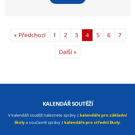
« Předchozí
1
2
3
4
5
6
7
Další »
KALENDÁŘ SOUTĚŽÍ
V kalendáři soutěží naleznete zprávy z
kalendáře pro základní
školy
a současně zprávy z
kalendáře pro střední školy
.