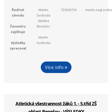
Ředitel
Martin
723636734
martin.segi.svo
závodu
Svoboda
Atletika
Časomíru
Benešov
zajišťuje
Martin
Výsledky
Svoboda
zpracoval
Více info
Atletická všestrannost žáků 1. - 5.tříd ZŠ
oblast Benešov - VÝSLEDKY