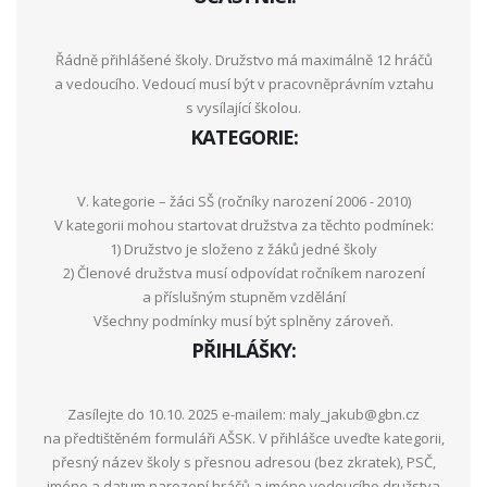
Řádně přihlášené školy. Družstvo má maximálně 12 hráčů
a vedoucího. Vedoucí musí být v pracovněprávním vztahu
s vysílající školou.
KATEGORIE:
V. kategorie – žáci SŠ (ročníky narození 2006 - 2010)
V kategorii mohou startovat družstva za těchto podmínek:
1) Družstvo je složeno z žáků jedné školy
2) Členové družstva musí odpovídat ročníkem narození
a příslušným stupněm vzdělání
Všechny podmínky musí být splněny zároveň.
PŘIHLÁŠKY:
Zasílejte do 10.10. 2025 e-mailem: maly_jakub@gbn.cz
na předtištěném formuláři AŠSK. V přihlášce uveďte kategorii,
přesný název školy s přesnou adresou (bez zkratek), PSČ,
jméno a datum narození hráčů a jméno vedoucího družstva