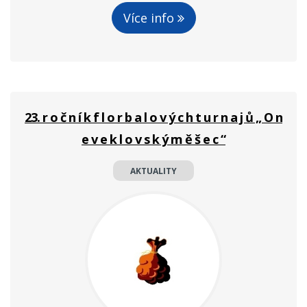
Více info
23. r o č n í k f l o r b a l o v ý c h t u r n a j ů „ O n
e v e k l o v s k ý m ě š e c “
AKTUALITY