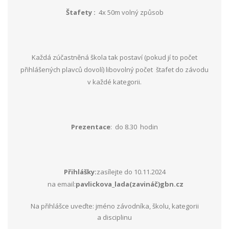
Štafety :
4x 50m volný způsob
Každá zúčastněná škola tak postaví (pokud jí to počet
přihlášených plavců dovolí) libovolný počet štafet do závodu
v každé kategorii.
Prezentace
: do 8.30 hodin
Přihlášky:
zasílejte do 10.11.2024
na email:
pavlickova_lada(zavináč)gbn.cz
Na přihlášce uveďte: jméno závodníka, školu, kategorii
a disciplinu