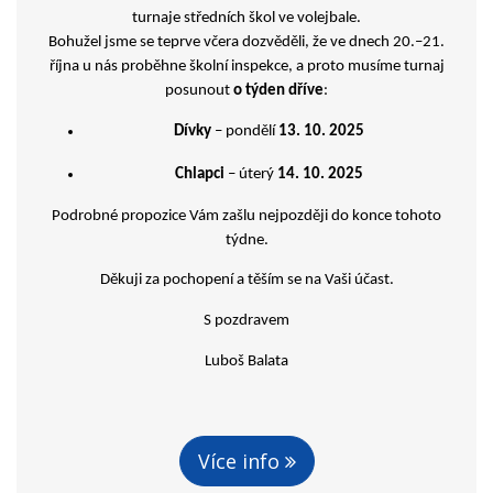
turnaje středních škol ve volejbale.
Bohužel jsme se teprve včera dozvěděli, že ve dnech 20.–21.
října u nás proběhne školní inspekce, a proto musíme turnaj
posunout
o týden dříve
:
Dívky
– pondělí
13. 10. 2025
Chlapci
– úterý
14. 10. 2025
Podrobné propozice Vám zašlu nejpozději do konce tohoto
týdne.
Děkuji za pochopení a těším se na Vaši účast.
S pozdravem
Luboš Balata
Více info