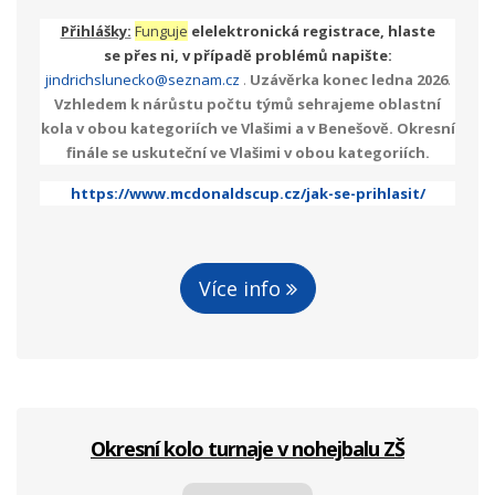
Přihlášky:
Funguje
elelektronická registrace, hlaste
se přes ni, v případě problémů napište:
jindrichslunecko@seznam.cz
.
Uzávěrka konec ledna 2026
.
Vzhledem k nárůstu počtu týmů sehrajeme oblastní
kola v obou kategoriích ve Vlašimi a v Benešově. Okresní
finále se uskuteční ve Vlašimi v obou kategoriích.
https://www.mcdonaldscup.cz/jak-se-prihlasit/
Více info
Okresní kolo turnaje v nohejbalu ZŠ