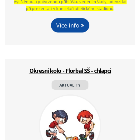
Vytištěnou a potvrzenou přihlášku vedením školy, odevzdat
při prezentaci v kanceláři atletického stadionu
.
Více info
Okresní kolo - Florbal SŠ - chlapci
AKTUALITY